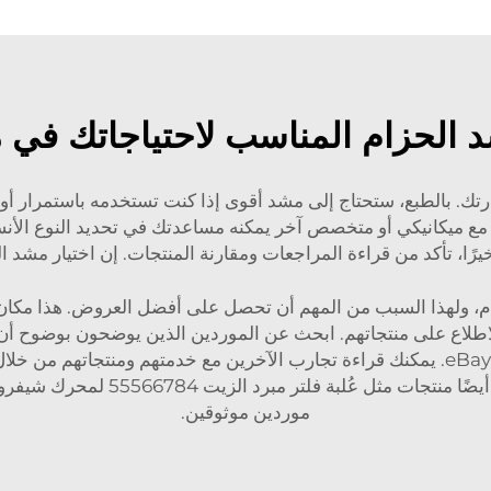
شد الحزام المناسب لاحتياجاتك في 
رتك. بالطبع، ستحتاج إلى مشد أقوى إذا كنت تستخدمه باستمرار أو 
واصل مع ميكانيكي أو متخصص آخر يمكنه مساعدتك في تحديد النوع ا
ا، تأكد من قراءة المراجعات ومقارنة المنتجات. إن اختيار مشد الح
 ولهذا السبب من المهم أن تحصل على أفضل العروض. هذا مكان جي
لاطلاع على منتجاتهم. ابحث عن الموردين الذين يوضحون بوضوح أن قط
الزرقاء أو VCI، ويُصرّحون بذلك في قائمة البيع على eBay. يمكنك قراءة تجارب الآخرين مع خ
أيضًا منتجات مثل
عُلبة فلتر مبرد الزيت 55566784 لمحرك شيفروليه Aveo CRUZE TRAX سعة 1.4
موردين موثوقين.