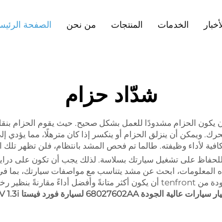
أخبار
الخدمات
المنتجات
من نحن
الصفحة الرئيس
شدّاد حزام
ن يكون الحزام مشدودًا للعمل بشكل صحيح. حيث يقوم الحزام بنق
رك. ويمكن أن ينزلق الحزام أو ينكسر إذا كان مترهلًا، مما يؤدي
افية لأداء وظيفته. طالما تم فحص المشد بانتظام، فلن تظهر تلك ال
للحفاظ على تشغيل سيارتك بسلاسة. لذلك يجب أن تكون على دراية
المعلومات، ابحث عن مشد يتناسب مع مواصفات سيارتك، بما في ذ
يجب أيضًا مراعاة جودة المشد. يمكن لمشد عالي الجودة من tenfront أن يكون أكثر 
ودة 68027602AA لسيارة فورد فيستا IV 1.3i