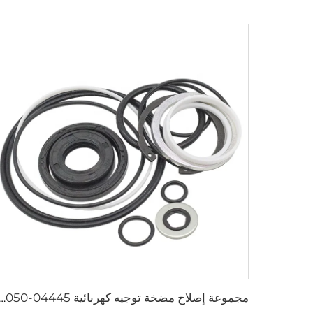
مجموعة إصلاح مضخة توجيه كهربائية 04445-66050 قطع غيار سيارات بالجملة ل