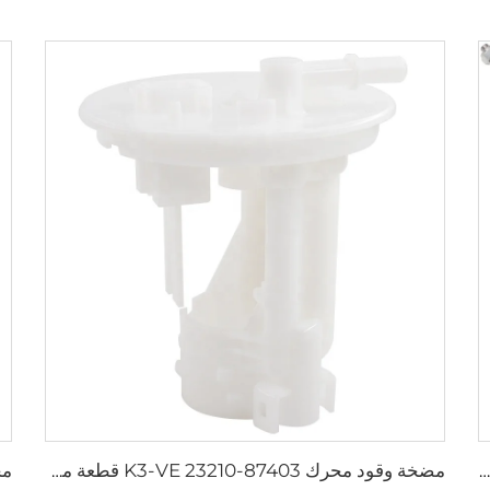
قطع غيار السيارات ممتص الصدمات 54660-4H050 لهيونداي H-1
مضخة وقود محرك K3-VE 23210-87403 قطعة محددة لسيارات دايهاتسو ولكزس تويوتا 1.3