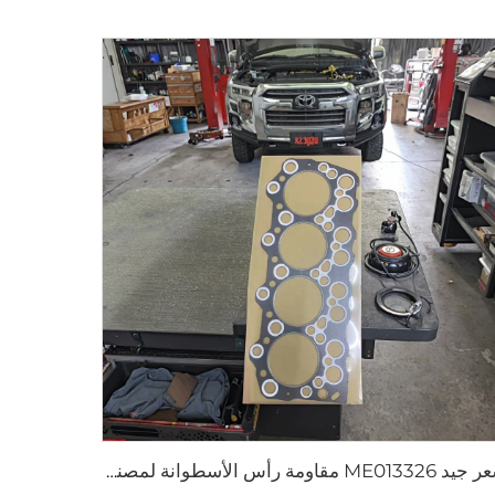
سعر جيد ME013326 مقاومة رأس الأسطوانة لمصنع قطع الغيار 4D31 لمحرك MITSUBISHI