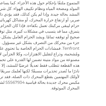
المتموج ملتفًا بإحكام حول هذه الأجزاء. كما يساعد
المولد ومضخة المياه ونظام تكييف الهواء. كل شي
المشد بحالة جيدة. وإذا لم يكن كذلك، فقد يؤدي 
صرير، أو ارتفاع حرارة المحرك، أو مشاكل كهربائي
حزام ليبقى مركبتك تعمل بكفاءة. فإذا كان الحزام ف
يتمزق، مما قد يتسبب في مشكلات كبيرة، مثل ت
صحيح أو توقفه تمامًا. ويشد الحزام العامل بشكل 
جزء من محركك من التصرف بشكل غير مسؤول. نحن 
Tenfront. فمشادات الحزام الخاصة بنا تحتوي ع
ومُشحمة، وذراع لتقليل الاهتزازات، وكلا الجزأين ل
مصنوعة من مواد متينة تضمن لها القدرة على تحم
هذه القطعة تتطلب فقط تعديلًا عرضيًا للمشد، إلا أن
نادرًا ما تُصدر تحذيرات مسبقًا؛ لكنها تُعلمك سريع
لأولئك المهتمين بقطع المحرك ذات الصلة، فقد ت
مكبس محرك جديدة بحالة قياسية 55567934 لشيفروليه كروز 1.8 لتر
المحرك الموثوقة.