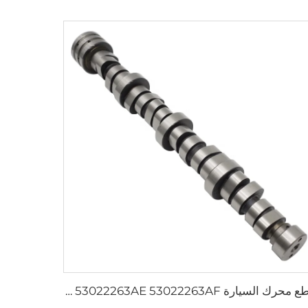
قطع محرك السيارة 53022263AE 53022263AF عمود الحدبات للمحرك لسيارات CHEROKEE Chrysler DODGE JEEP WRANGLER 5.7L V8