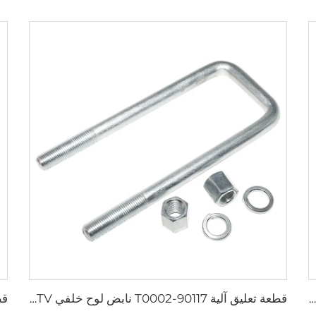
قطع غيار محرك السيارة، ختم زيت عمود المرفق 21443-2B020، الختم الخلفي الرئيسي 108*76*8 مم، ختم عمود المرفق لل двигател G4FC G4FD G4FA الخاص بشركة هيونداي
قطعة تعليق آلية 90117-T0002 نابض لوح خلفي 2L 2L-T 3L 5L 1KD-FTV 2KD-FTV مسمار U لسيارة تويوتا هيلوكس VI بييك أب