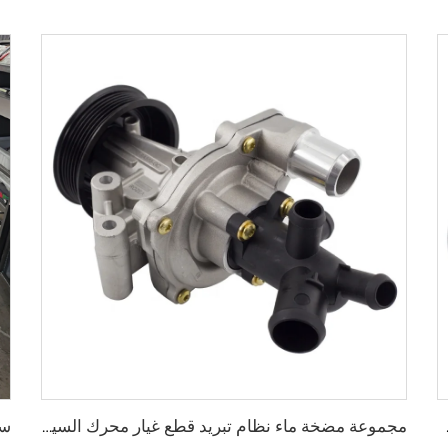
تويوتا لاند كروزر
مجموعة مضخة ماء نظام تبريد قطع غيار محرك السيارة BK3Q-8A558-GC، مجموعة مضخة ماء BK3Q8A558GC لمضخة ماء فورد رينجر 3.2