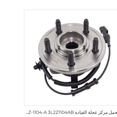
محمل مركز عجلة القيادة 7L2Z-1104-A 3L2Z1104AB لسيارات فورد إسكيب وإكسبديشن وإكسبلورر 4.0 4.6