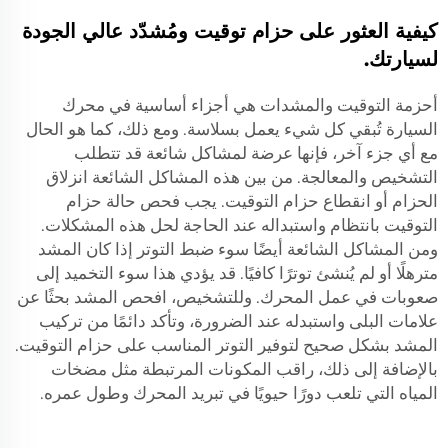
كيفية العثور على حزام توقيت ومُشدّد عالي الجودة
لسيارتك.
أحزمة التوقيت والمشدات هي أجزاء أساسية في محرك
السيارة تُبقي كل شيء يعمل بسلاسة. ومع ذلك، كما هو الحال
مع أي جزء آخر، فإنها عرضة لمشاكل شائعة قد تتطلب
التشخيص والمعالجة. من بين هذه المشاكل الشائعة انزلاق
الحزام أو انقطاع حزام التوقيت. يجب فحص حالة حزام
التوقيت بانتظام واستبداله عند الحاجة لحل هذه المشكلات.
ومن المشاكل الشائعة أيضًا سوء ضبط التوتر إذا كان المشد
مترهلًا أو لم يُنشئ توترًا كافيًا. قد يؤدي هذا سوء التخميد إلى
صعوبات في عمل المحرك. وللتشخيص، افحص المشد بحثًا عن
علامات البلى واستبدله عند الضرورة، وتأكد دائمًا من تركيب
المشد بشكل صحيح لتوفير التوتر المناسب على حزام التوقيت.
بالإضافة إلى ذلك، راقب المكونات المرتبطة مثل
مضخات
المياه
التي تلعب دورًا حيويًا في تبريد المحرك وطول عمره.