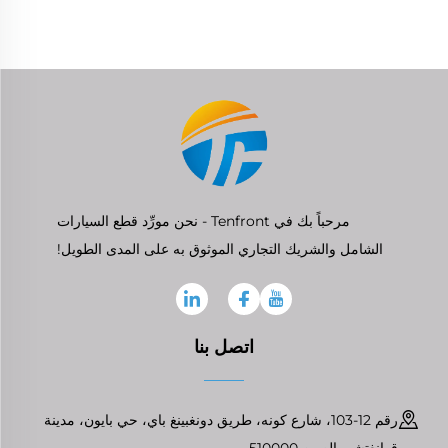
مرحباً بك في Tenfront - نحن مورِّد قطع السيارات
الشامل والشريك التجاري الموثوق به على المدى الطويل!
اتصل بنا
رقم 12-103، شارع كونه، طريق دونغبينغ باي، حي بايون، مدينة
قوانغتشو، الصين 510000