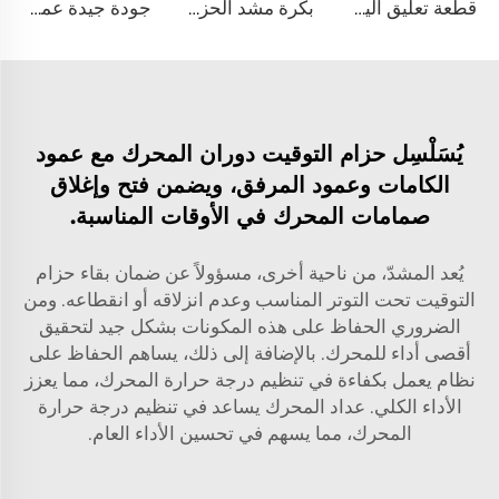
قطعة تعليق آلية 90117-T0002 نابض لوح خلفي 2L 2L-T 3L 5L 1KD-FTV 2KD-FTV مسمار U لسيارة تويوتا هيلوكس VI بييك أب
بكرة مشد الحزام قطعة غيار سيارات عالية الجودة 68027602AA لسيارة فورد فيستا IV 1.3i
جودة جيدة عمود المرفق 6G74 للمحرك MN119761 لسيارات MITSUBISHI GALANT L200 PAJERO
يُسَلْسِل حزام التوقيت دوران المحرك مع عمود
الكامات وعمود المرفق، ويضمن فتح وإغلاق
صمامات المحرك في الأوقات المناسبة.
يُعد المشدّ، من ناحية أخرى، مسؤولاً عن ضمان بقاء حزام
التوقيت تحت التوتر المناسب وعدم انزلاقه أو انقطاعه. ومن
الضروري الحفاظ على هذه المكونات بشكل جيد لتحقيق
أقصى أداء للمحرك. بالإضافة إلى ذلك، يساهم الحفاظ على
نظام يعمل بكفاءة في تنظيم درجة حرارة المحرك، مما يعزز
الأداء الكلي.
عداد المحرك
يساعد في تنظيم درجة حرارة
المحرك، مما يسهم في تحسين الأداء العام.