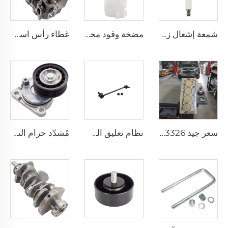
شمعة إشعال زيركونيوم أداء عالي ZFR5FGP 7098 لسيارات كرايسلر دودج جراند تشيروكى جيب 4.0
مضخة وقود محرك K3-VE 23210-87403 قطعة محددة لسيارات دايهاتسو ولكزس تويوتا 1.3
غطاء رأس اسطوانة محرك عالي الأداء 3L 11101-54131 لسيارات تويوتا 4 رانر داينا هايكس هيلوكس لاند كروزر 2.8 لتر
سعر جيد ME013326 مقاومة رأس الأسطوانة لمصنع قطع الغيار 4D31 لمحرك MITSUBISHI
نظام تعليق السيارة 54830-4H250 وصلة جديدة لميزان الامتصاص الأمامي لـ هيونداي H-1 H-100 I40 2.5
مُشدّد حزام التوقيت الجديد للمحرك الآلي 6E5Z-6A228-B لسيارات فورد ثاندربرد ترانزيت 2.3 T23HDEX