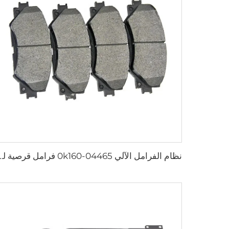
نظام الفرامل الآلي 04465-0k160 فرامل قرصي