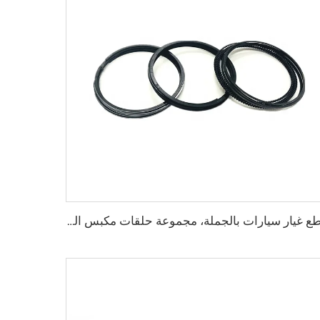
قطع غيار سيارات بالجملة، مجموعة حلقات مكبس المحرك 1GR رقم 13011-31100 و13013-31100، لسيارات تويوتا 4 RUNNER وFJ CRUISER وTUNDRA بمحرك 4.0