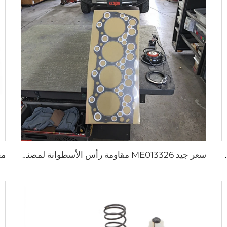
ة لسيارة TOYOTA HILUX 2004-
سعر جيد ME013326 مقاومة رأس الأسطوانة لمصنع قطع الغيار 4D31 لمحرك MITSUBISHI