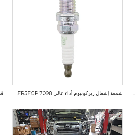
ابض المساعدة 31470-12093 لـ تويوتا أفانسيس كورولا بريميو ياريس 1.6
شمعة إشعال زيركونيوم أداء عالي ZFR5FGP 7098 لسيارات كرايسلر دودج جراند تشيروكى جيب 4.0