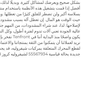
بشكل صحيح ويعرضك لمشاكل كثيرة. وبديلًا لذلك،
بسلاسة أكبر ولن تضطر للقلق كثيرًا من تعطلها. وي
حيث الوقت هو المال. إن تعطل آلة بسبب مشدود ر
لإصلاحها. لذا، عند شراء المشدودات، من المهم جد
عالية الجودة تعني آلات تدوم لفترة أطول، وكل الن
يكون واضحًا منذ 
نريد لعملائنا أن يتمكنوا من الثقة بمنتجاتنا والاعتما
لقطع المحرك المتعلقة بمركبات شيفروليه، قد يجد 
جديدة بحالة قياسية 55567934 لشيفروليه كروز 1.8 لتر