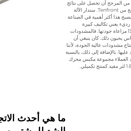
 من المرجح أن تحصل على نتائج
أفضل إذا قمت بتشغيل هذه الأنظمة باستخدام منتج من Tenfront. ستدار الآلة
صبح هذا أكثر أهمية في الصناعة
ديء يعني تكاليف كبيرة
ًا مراعاة جودتها. فالمشدودات
اس يحبون ذلك. كان ينبغي أن
البداية أننا في Tenfront نفخر بإنتاج مشدودات عالية الجودة، لأننا
د عليها. بالإضافة إلى ذلك، بالنسبة
العملاء
مجموعة مكبس محرك
مفيد كمنتج تكميلي.
ما هي أحدث الاتج
الشد للمشترين با