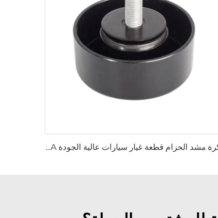
بكرة مشد الحزام قطعة غيار سيارات عالية الجودة 68027602AA لسيارة فورد فيستا IV 1.3i