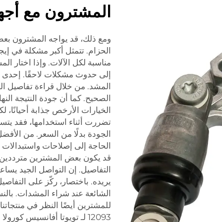
المشترون مع أجهز
ومع ذلك، قد يواجه المشترون بعض
الحزام. تتمثل أكبر مشكلة في إ
مناسبة لكل الآلات. وإذا اختار ا
إلى حدوث مشكلات لاحقًا. إحدى
المشد. من خلال قراءة تفاصيل الم
الصحيح. كما أن جودة النتيجة النه
الخيارات الأرخص جذابة أحيانًا، لك
تضررت أثناء استخدامها، فقد يتس
الحاجة إلى إصلاحات واستبدالات ل
قد يكون بعض المشترين مترددين 
التفاصيل. إن التواصل الجيد يس
يريده. باختصار، ركّز على التفاصي
الشائعة عند شراء المشدات. بالن
للمشترين أيضًا النظر في منتجاتنا
12093 لـ تويوتا أفانسيس كورولا بريميو ياريس 1.6