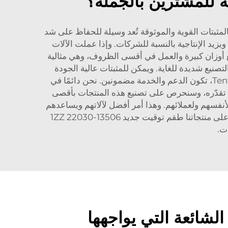
بة للمشترين بالجملة؟
المثبتات القوية والموثوقة تُعد وسيلة للحفاظ على شد
يد الإنتاجية بالنسبة للشركات. وإذا عملت الآلات
رفع أوزان كبيرة والعمل في أقسى الظروف، وهي مثالية
صنيع شديدة للغاية. ويمكن للمثبتات عالية الجودة
تقليل احتمالية حدوث الأعطال والحفاظ على استمرارية التشغيل. ثالثًا، عند الشراء من علامة تجارية موثوقة مثل Tenfront، تكون الدعم والخدمة مضمونين. نحن دائمًا في
 ما تقدّره، وسنحرص على تصنيع هذه المنتجات بأقصى
 لأنفسهم ولعملائهم. وهذا أمر أفضل لآلاتهم ويساعدهم
على منتجاتنا
طقم توقيت جديد 13506-22030 1ZZ
ات.
لشائعة التي يواجهها