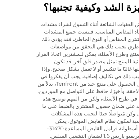
ة الشد وكيفية تجنبها؟
 العقبات الشائعة أثناء التسوق لشراء مشدات
يجاد المقاس المناسب. فليست جميع المشدات
لمشتري المقاس أو النوع الخاطئ، فقد يؤدي ذلك
 طرق تجنب ذلك هي التحقق من مواصفات
نتج وطرح الأسئلة، يمكن للمشترين اتخاذ القرار
ائية للمنتج تمثل مصدر قلق آخر. قد تكون
نها غالبًا ما تنكسر أو لا تعمل بشكل صحيح. وإذا
بب ذلك في تكاليف إضافية. يجب أن يفكروا في
الجودة بدلًا من السعر. من الأفضل الحصول على منتج جيد من Tenfront، بدلاً من
احقة. وأخيرًا، حافظ على التواصل مع الموردين.
في طرح الأسئلة، ولكن من المهم توضيح هذه
اعد على ضمان حصول المشتري بالضبط على ما
ل وكن مُتواصلًا جيدًا لتجنب هذه المشكلات
سبة لمكون نظام القابض الموثوق، يمكن
أسطوانة فرامل القابض المساعدة 31470-
لضمان التشغيل السلس.