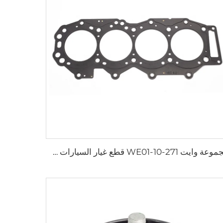
مجموعة وايت WE01-10-271 قطع غيار السيارات طقم جلبة رأس الأسطوانة الكاملة مجموعة إصلاح لفورد مازدا 3.0