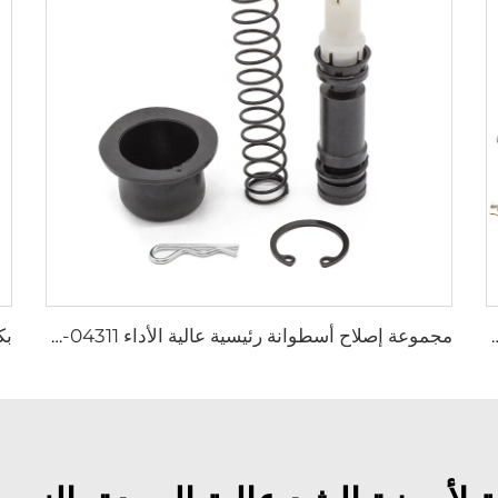
جموعة جوانات الإصلاح الشاملة لسيارة Ford RANGER / Mazda BT-50 3.2L
مجموعة إصلاح أسطوانة رئيسية عالية الأداء 04311-12060 لنظام نقل الحركة التلقائي TOYOTA