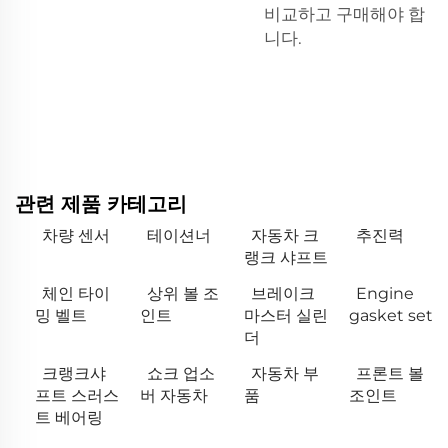
비교하고 구매해야 합
니다.
관련 제품 카테고리
차량 센서
테이션너
자동차 크
추진력
랭크 샤프트
체인 타이
상위 볼 조
브레이크
Engine
밍 벨트
인트
마스터 실린
gasket set
더
크랭크샤
쇼크 업소
자동차 부
프론트 볼
프트 스러스
버 자동차
품
조인트
트 베어링