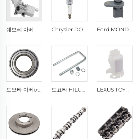
쉐보레 아베오 크루즈 트랙스 1.4 엔진용 55566784 오일 쿨러 필터 하우징
Chrysler DODGE GRAND CHEROKEE JEEP 4.0용 고품질 ZFR5FGP 7098 파워 이리듐 점화 플러그
Ford MONDEO TRANSIT 2.0용 고품질 6C11-12K073-AA 자동차 전기 부품 크랭크축 위치 센서
토요타 아베ניס, 코롤라 1.6, 1.8, 2.0 전륜 휠 허브 베어링 90363-40066
토요타 HILUX VI 픽업용 오토 서스펜션 부품 90117-T0002 리어 리프 스프링 2L 2L-T 3L 5L 1KD-FTV 2KD-FTV U-볼트
LEXUS TOYOTA 프리우스 크라운 로얄 캠리 세단 2.4용 도매 1G-FE 1MZ-FE 자동차 엔진 23300-21010 연료 필터