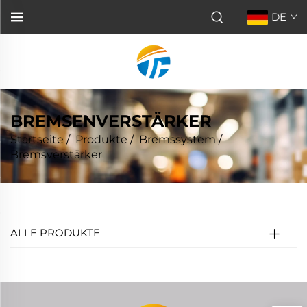
DE
BREMSENVERSTÄRKER
Startseite
/
Produkte
/
Bremssystem
/
Bremsverstärker
ALLE PRODUKTE