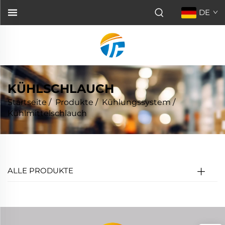
DE
KÜHLSCHLAUCH
Startseite
/
Produkte
/
Kühlungssystem
/
Kühlmittelschlauch
ALLE PRODUKTE