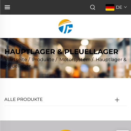
DE
HAUPTLAGER & PLEUELLAGER
Startseite
/
Produkte
/
Motorsystem
/
Hauptlager &
Pleuellager
ALLE PRODUKTE