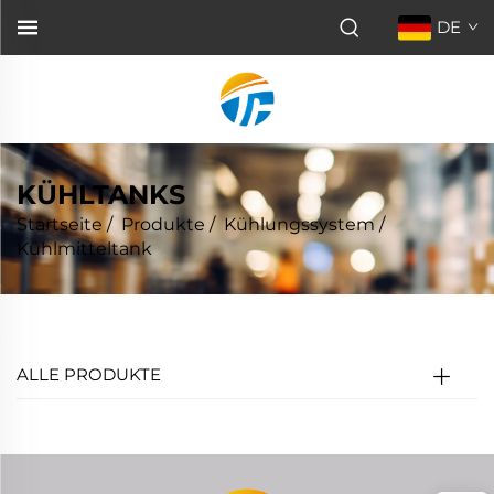
DE
KÜHLTANKS
Startseite
/
Produkte
/
Kühlungssystem
/
Kühlmitteltank
ALLE PRODUKTE