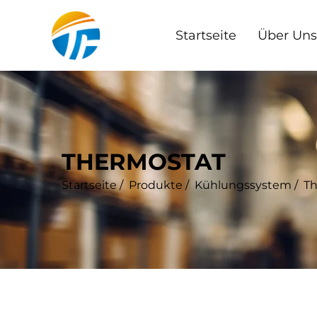
Startseite
Über Uns
THERMOSTAT
Startseite
/
Produkte
/
Kühlungssystem
/
Th