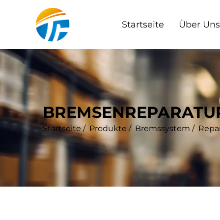
Startseite
Über Uns
BREMSENREPARATU
Startseite
/
Produkte
/
Bremssystem
/
Repar