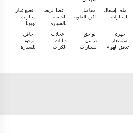
ملف إشعال
مفاصل
عصا الربط
قطع غيار
السيارات
الكرة العلوية
الخاصة
سيارات
بالسيارة
تويوتا
أجهزة
لواحق
عجلات
حاقن
استشعار
فرامل
دبابات
الوقود
تدفق الهواء
السيارات
الكرات
للسيارة