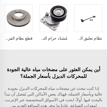
نظام تعليق السيارة 54830-4H250 وصلة جديدة لميزان الامتصاص الأمامي لـ هيونداي H-1 H-100 I40 2.5
مُشدّد حزام التوقيت الجديد للمحرك الآلي 6E5Z-6A228-B لسيارات فورد ثاندربرد ترانزيت 2.3 T23HDEX
قطع نظام الفرامل للسيارات ذات الجودة الجيدة، قرص الفرامل 43512-35321 لسيارة تويوتا FJ CRUISER / LAND CRUISER PRADO
أين يمكن العثور على مضخات مياه عالية الجودة
للمحركات الديزل بأسعار الجملة؟
إذا كنت تبحث عن مضخات مياه للمحركات الديزل بجودة
عالية وبأسعار الجملة، فهناك بعض الأماكن التي يُفضل أن تبدأ
بالبحث فيها. أولاً، ابحث في الأسواق المتخصصة عبر الإنترنت
لمعدات الصناعة. عادةً ما توفر هذه المواقع العديد من