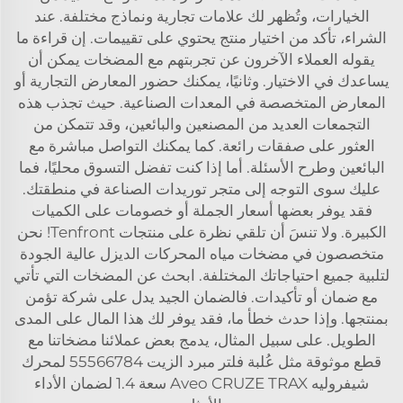
الخيارات، وتُظهر لك علامات تجارية ونماذج مختلفة. عند
الشراء، تأكد من اختيار منتج يحتوي على تقييمات. إن قراءة ما
يقوله العملاء الآخرون عن تجربتهم مع المضخات يمكن أن
يساعدك في الاختيار. وثانيًا، يمكنك حضور المعارض التجارية أو
المعارض المتخصصة في المعدات الصناعية. حيث تجذب هذه
التجمعات العديد من المصنعين والبائعين، وقد تتمكن من
العثور على صفقات رائعة. كما يمكنك التواصل مباشرة مع
البائعين وطرح الأسئلة. أما إذا كنت تفضل التسوق محليًا، فما
عليك سوى التوجه إلى متجر توريدات الصناعة في منطقتك.
فقد يوفر بعضها أسعار الجملة أو خصومات على الكميات
الكبيرة. ولا تنسَ أن تلقي نظرة على منتجات Tenfront! نحن
متخصصون في مضخات مياه المحركات الديزل عالية الجودة
لتلبية جميع احتياجاتك المختلفة. ابحث عن المضخات التي تأتي
مع ضمان أو تأكيدات. فالضمان الجيد يدل على شركة تؤمن
بمنتجها. وإذا حدث خطأ ما، فقد يوفر لك هذا المال على المدى
الطويل. على سبيل المثال، يدمج بعض عملائنا مضخاتنا مع
قطع موثوقة مثل
عُلبة فلتر مبرد الزيت 55566784 لمحرك
شيفروليه Aveo CRUZE TRAX سعة 1.4
لضمان الأداء