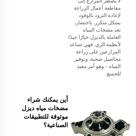
لا يضطر المزارع إلى
مقاطعة أعمال الزراعة
لإعادة التزود بالوقود
بشكل متكرر. باختصار،
تعد مضخات المياه
العاملة بالديزل خيارًا جيدًا
لأنظمة الري. فهي تساعد
المزارعين على زراعة
محاصيل صحية، وتوفير
المياه – وهو أمر مفيد
للجميع.
أين يمكنك شراء
مضخات مياه ديزل
موثوقة للتطبيقات
الصناعية؟