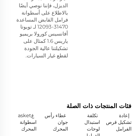
الديزل، فإننا نوصي أيضًا
بالاطلاع على
أسطوانة
فرامل القابض المساعدة
31470-12093 لـ تويوتا
أفانسيس كورولا بريميو
ياريس 1.6
كمثال على
تشكيلتنا عالية الجودة
لقطع غيار السيارات.
فئات المنتجات ذات الصلة
إعادة
تكلفة
غطاء رأس
غasket
تشكيل قرص
استبدال
جوان
اسطوانة
الفرامل
لوحات
المحرك
المحرك
الفرامل