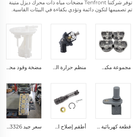
توفر شركتنا Tenfront مضخات مياه ذات محرك ديزل متينة
تم تصميمها لتكون دائمة وتؤدي بكفاءة في البيئات القاسية.
مجموعة مكبس محرك جديدة بحالة قياسية 55567934 لشيفروليه كروز 1.8 لتر
منظم حرارة الماء 12674639 منظم حرارة المحرك الجديد لشيفروليه شيانو سيلفرادو سابربان تاهو 5.3
مضخة وقود محرك K3-VE 23210-87403 قطعة محددة لسيارات دايهاتسو ولكزس تويوتا 1.3
قطعة كهربائية للسيارة عالية الجودة 6C11-12K073-AA مستشعر موقع عمود المرفق لسيارات فورد MONDEO وTRANSIT بمحرك 2.0 لتر
أطقم إصلاح اسطوانة القابض الرئيسية 04311-60051 لسيارة Toyota LAND CRUISER
سعر جيد ME013326 مقاومة رأس الأسطوانة لمصنع قطع الغيار 4D31 لمحرك MITSUBISHI