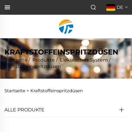
DE
KRAFTSTOFFEINSPRITZDÜSEN
Startseite
/
Produkte
/
Elektrisches System
/
Kraftstoffeinspritzdüsen
Startseite >
Kraftstoffeinspritzdüsen
ALLE PRODUKTE