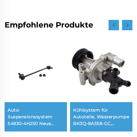
Empfohlene Produkte
Auto-
Kühlsystem für
Suspensionssystem
Autoteile, Wasserpumpe
54830-4H250 Neue
BK3Q-8A558-GC,
vordere Stabilisator-
Wasserpumpenbaugruppe
Stange für Hyundai H-1
BK3Q8A558GC für Ford