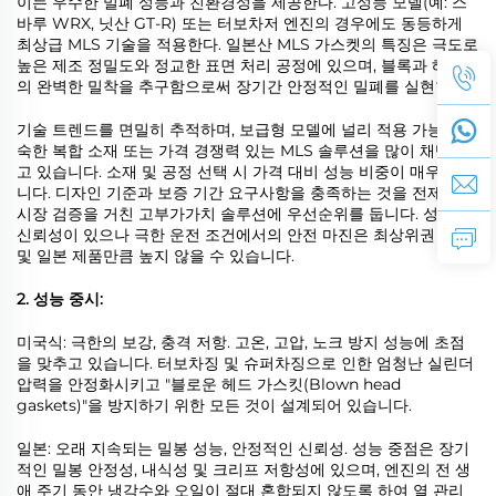
이는 우수한 밀폐 성능과 친환경성을 제공한다. 고성능 모델(예: 스
바루 WRX, 닛산 GT-R) 또는 터보차저 엔진의 경우에도 동등하게
최상급 MLS 기술을 적용한다. 일본산 MLS 가스켓의 특징은 극도로
높은 제조 정밀도와 정교한 표면 처리 공정에 있으며, 블록과 헤드와
의 완벽한 밀착을 추구함으로써 장기간 안정적인 밀폐를 실현한다.
기술 트렌드를 면밀히 추적하며, 보급형 모델에 널리 적용 가능한 성
숙한 복합 소재 또는 가격 경쟁력 있는 MLS 솔루션을 많이 채택하
고 있습니다. 소재 및 공정 선택 시 가격 대비 성능 비중이 매우 높습
니다. 디자인 기준과 보증 기간 요구사항을 충족하는 것을 전제로,
시장 검증을 거친 고부가가치 솔루션에 우선순위를 둡니다. 성능은
신뢰성이 있으나 극한 운전 조건에서의 안전 마진은 최상위권 미국
및 일본 제품만큼 높지 않을 수 있습니다.
2. 성능 중시:
미국식: 극한의 보강, 충격 저항. 고온, 고압, 노크 방지 성능에 초점
을 맞추고 있습니다. 터보차징 및 슈퍼차징으로 인한 엄청난 실린더
압력을 안정화시키고 "블로운 헤드 가스킷(Blown head
gaskets)"을 방지하기 위한 모든 것이 설계되어 있습니다.
일본: 오래 지속되는 밀봉 성능, 안정적인 신뢰성. 성능 중점은 장기
적인 밀봉 안정성, 내식성 및 크리프 저항성에 있으며, 엔진의 전 생
애 주기 동안 냉각수와 오일이 절대 혼합되지 않도록 하여 열 관리