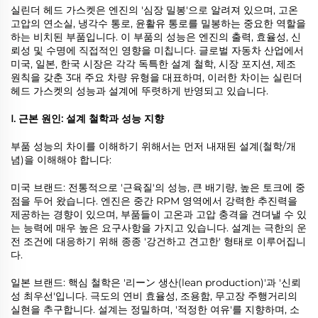
실린더 헤드 가스켓은 엔진의 '심장 밀봉'으로 알려져 있으며, 고온
고압의 연소실, 냉각수 통로, 윤활유 통로를 밀봉하는 중요한 역할을
하는 비치된 부품입니다. 이 부품의 성능은 엔진의 출력, 효율성, 신
뢰성 및 수명에 직접적인 영향을 미칩니다. 글로벌 자동차 산업에서
미국, 일본, 한국 시장은 각각 독특한 설계 철학, 시장 포지션, 제조
원칙을 갖춘 3대 주요 차량 유형을 대표하며, 이러한 차이는 실린더
헤드 가스켓의 성능과 설계에 뚜렷하게 반영되고 있습니다.
I. 근본 원인: 설계 철학과 성능 지향
부품 성능의 차이를 이해하기 위해서는 먼저 내재된 설계(철학/개
념)을 이해해야 합니다:
미국 브랜드: 전통적으로 '근육질'의 성능, 큰 배기량, 높은 토크에 중
점을 두어 왔습니다. 엔진은 중간 RPM 영역에서 강력한 추진력을
제공하는 경향이 있으며, 부품들이 고온과 고압 충격을 견뎌낼 수 있
는 능력에 매우 높은 요구사항을 가지고 있습니다. 설계는 극한의 운
전 조건에 대응하기 위해 종종 '강건하고 견고한' 형태로 이루어집니
다.
일본 브랜드: 핵심 철학은 '리ーン 생산(lean production)'과 '신뢰
성 최우선'입니다. 극도의 연비 효율성, 조용함, 무고장 주행거리의
실현을 추구합니다. 설계는 정밀하며, '적정한 여유'를 지향하며, 소