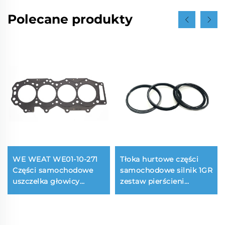
Polecane produkty
WE WEAT WE01-10-271
Tłoka hurtowe części
Części samochodowe
samochodowe silnik 1GR
uszczelka głowicy
zestaw pierścieni
cylindrów kompletny
tłokowych 13011-31100
zestaw uszczelek zestaw
13013-31100 do toyota 4
naprawczy do Ford
RUNNER FJ CRUISER