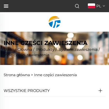
PL
INNE CZĘŚCI ZAWIESZENIA
Strona Główna
/
Produkty
/
System zawieszenia
/
Inne części zawieszenia
Strona główna >
Inne części zawieszenia
WSZYSTKIE PRODUKTY