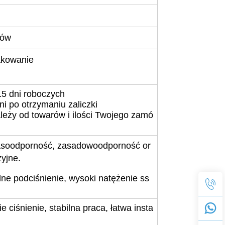
dów
akowanie
3-15 dni roboczych
i po otrzymaniu zaliczki
leży od towarów i ilości Twojego zamó
wasoodporność, zasadowoodporność or
zyjne.
lne podciśnienie, wysoki natężenie ss
 ciśnienie, stabilna praca, łatwa insta