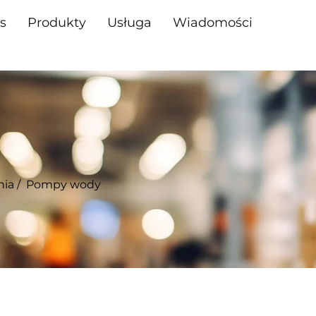
s
Produkty
Usługa
Wiadomości
nia
/
Pompy wody