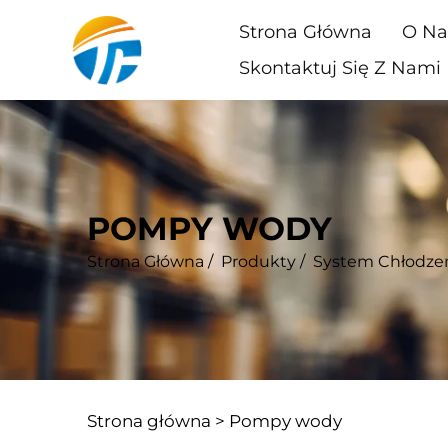
Strona Główna
O Na
Skontaktuj Się Z Nami
POMPY WODY
Strona Główna
/
Produkty
/
System Chłodze
Strona główna >
Pompy wody