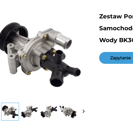
Zestaw Po
Samochod
Wody BK3Q
Zapytanie