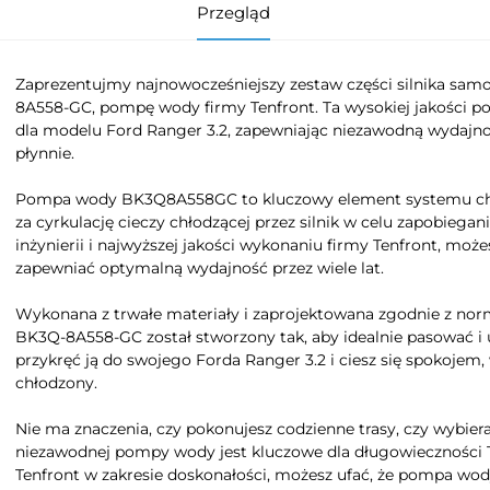
Przegląd
Zaprezentujmy najnowocześniejszy zestaw części silnika sa
8A558-GC, pompę wody firmy Tenfront. Ta wysokiej jakości p
dla modelu Ford Ranger 3.2, zapewniając niezawodną wydajność
płynnie.
Pompa wody BK3Q8A558GC to kluczowy element systemu chł
za cyrkulację cieczy chłodzącej przez silnik w celu zapobiega
inżynierii i najwyższej jakości wykonaniu firmy Tenfront, mo
zapewniać optymalną wydajność przez wiele lat.
Wykonana z trwałe materiały i zaprojektowana zgodnie z no
BK3Q-8A558-GC został stworzony tak, aby idealnie pasować i u
przykręć ją do swojego Forda Ranger 3.2 i ciesz się spokojem, 
chłodzony.
Nie ma znaczenia, czy pokonujesz codzienne trasy, czy wybiera
niezawodnej pompy wody jest kluczowe dla długowieczności 
Tenfront w zakresie doskonałości, możesz ufać, że pompa w