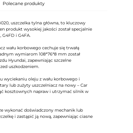
Polecane produkty
020, uszczelka tylna główna, to kluczowy
n produkt wysokiej jakości został specjalnie
, G4FD i G4FA.
cz wału korbowego cechuje się trwałą
dokładnym wymiarom 108*76*8 mm został
zdu Hyundai, zapewniając szczelne
przed uszkodzeniem.
u wyciekaniu oleju z wału korbowego i
ary lub zużyty uszczelniacz na nowy – Car
ąć kosztownych napraw i utrzymać silnik w
oże wykonać doświadczony mechanik lub
zelkę i zastąpić ją nową, zapewniając ciasne