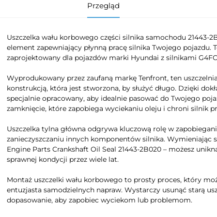
Przegląd
Uszczelka wału korbowego części silnika samochodu 21443-2B
element zapewniający płynną pracę silnika Twojego pojazdu. Te
zaprojektowany dla pojazdów marki Hyundai z silnikami G4FC
Wyprodukowany przez zaufaną markę Tenfront, ten uszczelnia
konstrukcją, która jest stworzona, by służyć długo. Dzięki 
specjalnie opracowany, aby idealnie pasować do Twojego poja
zamknięcie, które zapobiega wyciekaniu oleju i chroni silnik 
Uszczelka tylna główna odgrywa kluczową rolę w zapobiegani
zanieczyszczaniu innych komponentów silnika. Wymieniając st
Engine Parts Crankshaft Oil Seal 21443-2B020 – możesz unikn
sprawnej kondycji przez wiele lat.
Montaż uszczelki wału korbowego to prosty proces, który m
entuzjasta samodzielnych napraw. Wystarczy usunąć starą uszc
dopasowanie, aby zapobiec wyciekom lub problemom.