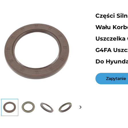
Części Si
Wału Korb
Uszczelka
G4FA Uszc
Do Hyunda
Zapytanie