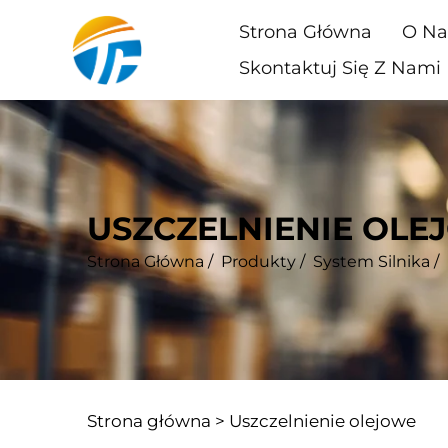
Strona Główna
O Na
Skontaktuj Się Z Nami
USZCZELNIENIE OLE
Strona Główna
/
Produkty
/
System Silnika
/
Strona główna >
Uszczelnienie olejowe