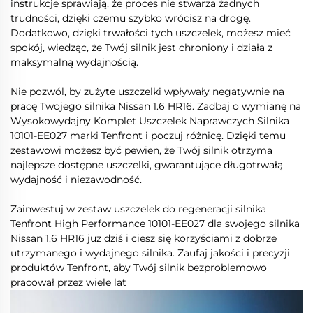
instrukcje sprawiają, że proces nie stwarza żadnych
trudności, dzięki czemu szybko wrócisz na drogę.
Dodatkowo, dzięki trwałości tych uszczelek, możesz mieć
spokój, wiedząc, że Twój silnik jest chroniony i działa z
maksymalną wydajnością.
Nie pozwól, by zużyte uszczelki wpływały negatywnie na
pracę Twojego silnika Nissan 1.6 HR16. Zadbaj o wymianę na
Wysokowydajny Komplet Uszczelek Naprawczych Silnika
10101-EE027 marki Tenfront i poczuj różnicę. Dzięki temu
zestawowi możesz być pewien, że Twój silnik otrzyma
najlepsze dostępne uszczelki, gwarantujące długotrwałą
wydajność i niezawodność.
Zainwestuj w zestaw uszczelek do regeneracji silnika
Tenfront High Performance 10101-EE027 dla swojego silnika
Nissan 1.6 HR16 już dziś i ciesz się korzyściami z dobrze
utrzymanego i wydajnego silnika. Zaufaj jakości i precyzji
produktów Tenfront, aby Twój silnik bezproblemowo
pracował przez wiele lat