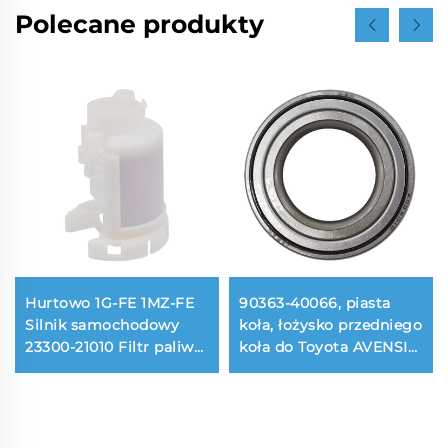
Polecane produkty
Hurtowo 1G-FE 1MZ-FE
90363-40066, piasta
Silnik samochodowy
koła, łożysko przedniego
23300-21010 Filtr paliwa
koła do Toyota AVENSIS
do LEXUS TOYOTA Prius
COROLLA 1.6 1.8 2.0
Crown Royal CAMRY
Saloon 2.4