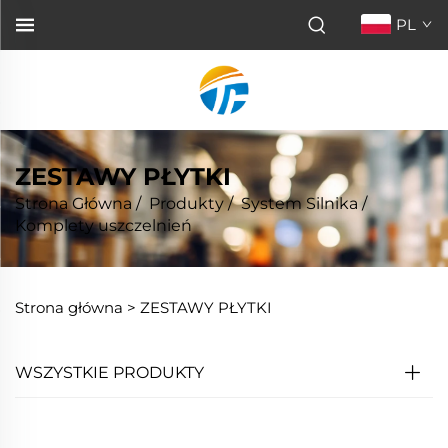
PL
ZESTAWY PŁYTKI
Strona Główna
/
Produkty
/
System Silnika
/
Komplety uszczelnień
Strona główna >
ZESTAWY PŁYTKI
WSZYSTKIE PRODUKTY