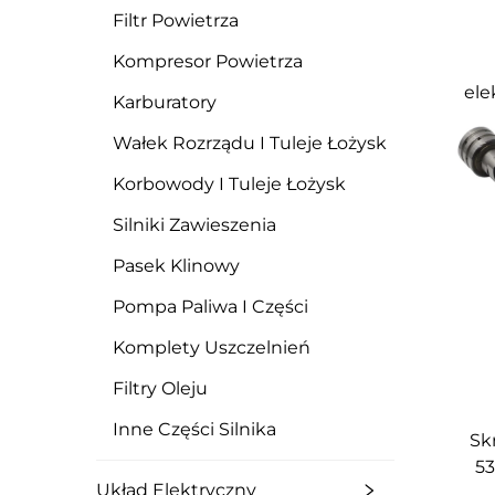
Filtr Powietrza
Kompresor Powietrza
ele
Karburatory
R
Wałek Rozrządu I Tuleje Łożysk
C
Korbowody I Tuleje Łożysk
Silniki Zawieszenia
Pasek Klinowy
Pompa Paliwa I Części
Komplety Uszczelnień
Filtry Oleju
Inne Części Silnika
Sk
53
Układ Elektryczny
sil