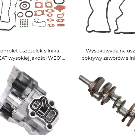
omplet uszczelek silnika
Wysokowydajna usz
AT wysokiej jakości WE01-
pokrywy zaworów siln
10-271, zestaw uszczelek
YD25 13270-AD20
naprawczych do Forda
samochodów Nissan 
NGERA 3.0l / Mazdy BT-50
NV200 ALTIM
3.0L