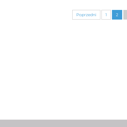
DGE JEEP WRANGLER 5.7L
PAJERO
V8
Poprzedni
1
2