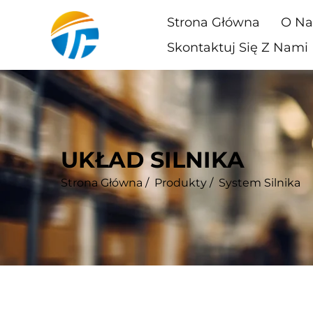
Strona Główna
O Na
Skontaktuj Się Z Nami
UKŁAD SILNIKA
Strona Główna
/
Produkty
/
System Silnika