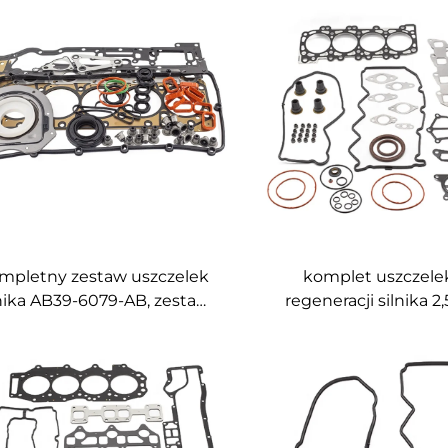
mpletny zestaw uszczelek
komplet uszczele
lnika AB39-6079-AB, zestaw
regeneracji silnika 2
szczelek serwisowych do
10101-CK586 pełny 
rd RANGER / Mazda BT-50
uszczelek do Nissan
3.2L
2008–2016