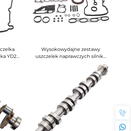
czelka
Wysokowydajne zestawy
ika YD22
uszczelek naprawczych silnika
A do
10101-EE027 do silnika Nissan
X-TRAIL
1.6 HR16
A