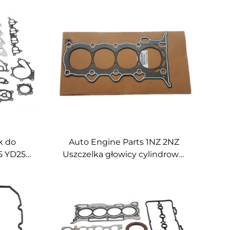
k do
Auto Engine Parts 1NZ 2NZ
,5 YD25
Uszczelka głowicy cylindrowej
zestaw
do Toyota AURIS COROLLA
 Navara
PLATZ PORTE PREMIO PRIUS
YARIS 1.3 1.5