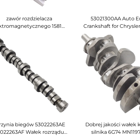
zawór rozdzielacza
53021300AA Auto E
ktromagnetycznego 15810-
Crankshaft for Chrysl
AA-A03 do Honda Accord
JEEP 5.7
IVIC FIT Saloon ODYSSEY
ACURA 2.4
rzynia biegów 53022263AE
Dobrej jakości wałek
022263AF Wałek rozrządu
silnika 6G74 MN119
nika do CHEROKEE Chrysler
MITSUBISHI GALAN