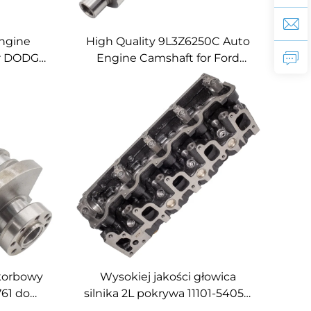
ngine
High Quality 9L3Z6250C Auto
er DODGE
Engine Camshaft for Ford
Expedition Explorer F-150 4.6L
5.4L 4AT 4R75W
 korbowy
Wysokiej jakości głowica
761 do
silnika 2L pokrywa 11101-54050
T L200
do TOYOTA Dyna HIACE HILUX