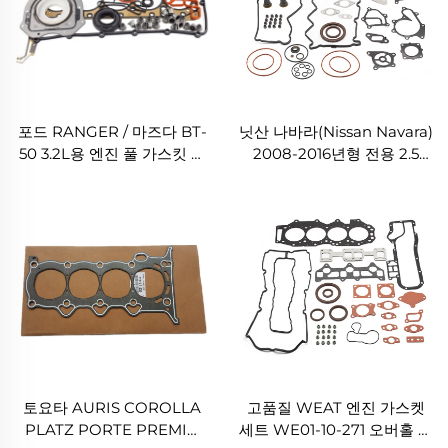
포드 RANGER / 마즈다 BT-
닛산 나바라(Nissan Navara)
50 3.2L용 엔진 풀 가스킷 세
2008-2016년형 전용 2.5
트 AB39-6079-AB 오버홀
YD25 엔진 오버홀 풀 가스킷
씰 가스킷 키트
세트 10101-CK586
토요타 AURIS COROLLA
고품질 WEAT 엔진 가스켓
PLATZ PORTE PREMIO
세트 WE01-10-271 오버홀 실