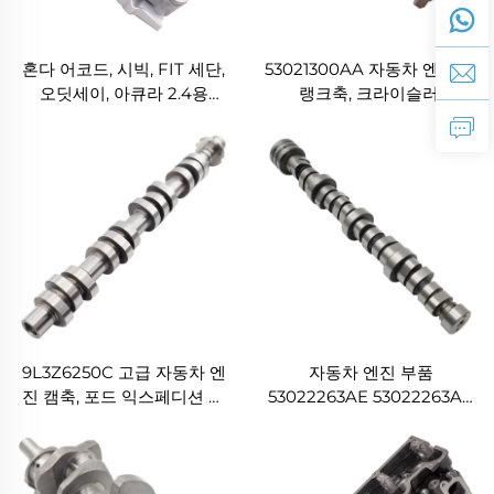
혼다 어코드, 시빅, FIT 세단,
53021300AA 자동차 엔진 크
오딧세이, 아큐라 2.4용
랭크축, 크라이슬러,
15810-RAA-A03 솔레노이드
DODGE, 지프 5.7용
스풀 밸브
9L3Z6250C 고급 자동차 엔
자동차 엔진 부품
진 캠축, 포드 익스페디션 익
53022263AE 53022263AF
스플로러 F-150 4.6L 5.4L
CHEROKEE 크라이슬러
4AT 4R75W용
DODGE JEEP
WRANGLER 5.7L V8용 엔
진 캠샤프트