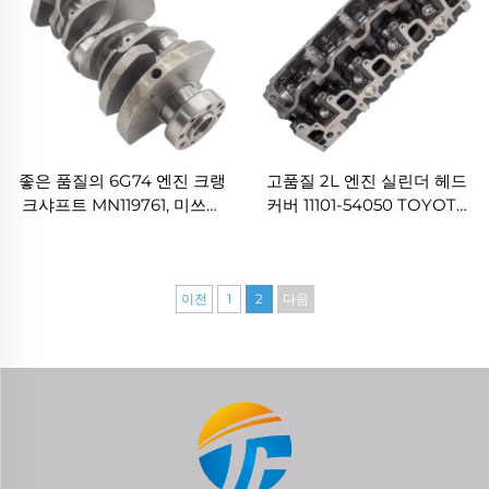
좋은 품질의 6G74 엔진 크랭
고품질 2L 엔진 실린더 헤드
크샤프트 MN119761, 미쓰비
커버 11101-54050 TOYOTA
시(MITSUBISHI) 갤랑트
Dyna HIACE HILUX LAND
(GALANT) L200 패제로
CRUISER 2.4L용
(PAJERO)용
이전
1
2
다음