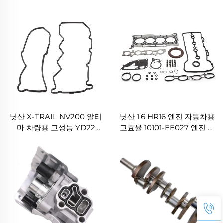
PRIUS YARIS 1.3 1.5용 오토
링 키트 포드 RANGER 3.0L
엔진 부품 1NZ 2NZ 실린더
/ 마즈다 BT-50 3.0L용
헤드 가스켓
닛산 X-TRAIL NV200 알티
닛산 1.6 HR16 엔진 자동차용
마 차량용 고성능 YD22
고효율 10101-EE027 엔진 오
YD25 엔진 밸브 커버 가스킷
버홀 가스킷 키트
13270-AD20A