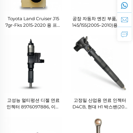
Toyota Land Cruiser J15
공장 자동차 엔진 부품, 히노
7gr-Fks 2015-2020 용 프리
145/155(2005–2010)용 오일
미엄 브레이크 마스터 실린더
필터 15607-1733
89541-60671
고성능 멀티펑션 디젤 연료
고정밀 산업용 연료 인젝터
인젝터 8976097886, 이스
D4CB, 현대 H1 박스밴(2011
즈 F시리즈 중형 트럭
년 이후)용 33800-4A700
(FVR34/FSR/FTR, 2005–
2020)용 신형 4HK1