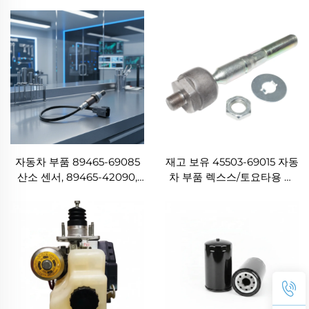
89465B1030, 토요타 아벤티
2AZ-FE, 1KR-FE, 2GR-FE
스, 코롤라, 랜드 크루저 프라
토요타 라브4, 아우리스, 아베
도, 야리스용
니스, 캠리용 O2 센서
자동차 부품 89465-69085
재고 보유 45503-69015 자동
산소 센서, 89465-42090,
차 부품 렉스스/토요타용 스
89465-42100, 89465-
티어링 랙 엔드 서브 어셈블
28290 토요타 4러너, 프라
리
도, 수프라, 랜드 크루저용 O2
센서