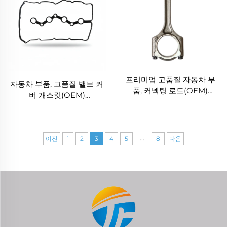
프리미엄 고품질 자동차 부
자동차 부품, 고품질 밸브 커
품, 커넥팅 로드(OEM)
버 개스킷(OEM)
235102E001, 현대·기아
2244126001, 현대 아센트 세
G4NA 2.0L용
단 1.3L(1994–2000)용
...
이전
1
2
3
4
5
8
다음