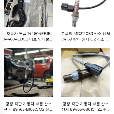
자동차 부품 144604EB1B
고품질 MD312083 산소 센서
144604EB0B 터보 인터쿨러
74169 람다 센서 O2 산소 센
호스 파이프 R9M 터보 파이
서, 미쓰비시 L200/몬테로/파
프, 닛산 QASHQAI I 및 X-
제로 1.6L, 2.0L, 3.0L용
TRAIL III 1.6L용(2011년~)
공장 직판 자동차 부품 산소
공장 직판 자동차 부품 산소
센서 89465-B1030, O2 센서
센서 89465-68010, 1ZZ-FE,