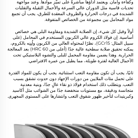
وكفاءة وأمان. ويعتمد أداؤها مباشرةً على تميّز موادها. وعند مواجهة
تحديات قاسية مثل الدوران عالي السرعة والأحمال الثقيلة والتقلبات
الشديدة في درجات الحرارة والظروف المعقدة للطرق، يجب أن تجمع
مواد المحامل بين مجموعة من الخصائص المتفوقة.
أولاً وقبل كل شيء، إن الصلابة الشديدة ومقاومة البلى هي خصائص
أساسية. إن فولاذ الكروم عالي الكربون المستخدم في المحامل (على
سبيل المثال: GCr15)، نظرًا لمحتواه العالي من الكربون ولُبِنِه بالكروم،
يمكنه تحقيق صلابة سطحية عالية جدًا (أعلى من HRC 60) بعد المعالجة
الحرارية. وهذا يضمن مقاومة المحمل للبلى والتشوه البلاستيكي تحت
الأحمال العالية لفترة طويلة، مما يطيل من عمره الافتراضي.
ثانيًا، يجب أن تكون مقاومة التعب استثنائية. يجب أن يكون للمواد القدرة
على تحمل مئات الملايين من دورات الإجهاد دون حدوث تشقق بسبب
التعب. ويتطلب ذلك استخدام فولاذ ذو نقاء عالٍ جدًا، وبنية معدنية
متجانسة ودقيقة، مع مستويات منخفضة جدًا من الشوائب مثل أكاسيد
وكبريتيدات لتأخير ظهور شقوق التعب وانتشارها على المستوى المجهرى.