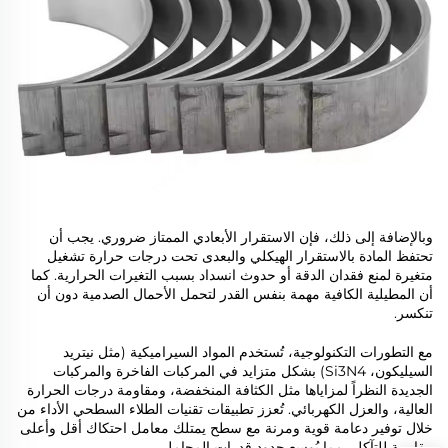
وبالإضافة إلى ذلك، فإن الاستقرار الأبعادي الممتاز ضروري. يجب أن
تحتفظ المادة بالاستقرار الهيكلي والبعدى تحت درجات حرارة تشغيل
متغيرة لمنع فقدان الدقة أو حدوث انسداد بسبب التغيرات الحرارية. كما
أن المطيلية الكافية مهمة بنفس القدر لتحمل الأحمال الصدمية دون أن
تنكسر.
مع التطورات التكنولوجية، تُستخدم المواد السيراميكية (مثل نيتريد
السيليكون، Si3N4) بشكل متزايد في المركبات الفاخرة والمركبات
الجديدة النظراً لمزاياها مثل الكثافة المنخفضة، ومقاومة درجات الحرارة
العالية، والعزل الكهربائي. تُعزز تطبيقات تقنيات الطلاء السطحي الأداء من
خلال توفير دعامة قوية ومرنة مع سطح يمتلك معامل احتكاك أقل وأعلى
مقاومة للتآكل، مما يُوسع حدود قدرات المحامل.