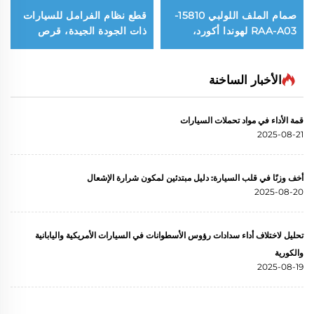
صمام الملف اللولبي 15810-
قطع نظام الفرامل للسيارات
RAA-A03 لهوندا أكورد،
ذات الجودة الجيدة، قرص
سيفيك، فيت، سالون،
الفرامل 43512-35321
أوشيس، أكورا 2.4
لسيارة تويوتا FJ CRUISER /
LAND CRUISER PRADO
الأخبار الساخنة
قمة الأداء في مواد تحملات السيارات
2025-08-21
أخف وزنًا في قلب السيارة: دليل مبتدئين لمكون شرارة الإشعال
2025-08-20
تحليل لاختلاف أداء سدادات رؤوس الأسطوانات في السيارات الأمريكية واليابانية
والكورية
2025-08-19